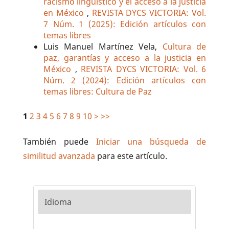
racismo lingüístico y el acceso a la justicia
en México
,
REVISTA DYCS VICTORIA: Vol.
7 Núm. 1 (2025): Edición artículos con
temas libres
Luis Manuel Martínez Vela,
Cultura de
paz, garantías y acceso a la justicia en
México
,
REVISTA DYCS VICTORIA: Vol. 6
Núm. 2 (2024): Edición artículos con
temas libres: Cultura de Paz
1
2
3
4
5
6
7
8
9
10
>
>>
También puede
Iniciar una búsqueda de
similitud avanzada
para este artículo.
Idioma