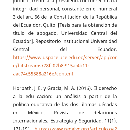
jurídico, frente a la prevalencia del derecho a la
integri dad personal, constante en el numeral
3 del art. 66 de la Constitución de la República
del Ecua dor. Quito. [Tesis para la obtención de
título de abogado, Universidad Central del
Ecuador]. Repositorio institucional Universidad
Central del Ecuador.
https://www.dspace.uce.edu.ec/server/api/cor
e/bitstreams/78fc02b8-915a-4b11-
aac74c55888a216e/content
Horbath, J. E. y Gracia, M. A. (2016). El derecho
a la edu cación: un análisis a partir de la
política educativa de las dos últimas décadas
en México. Revista de Relaciones
Internacionales, Estrategia y Seguridad, 11(1),
171-191.
https://www.redalyc.org/articulo.oa?