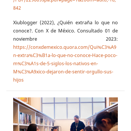
842
Xiublogger (2022), ¿Quién extraña lo que no
conoce?. Con X de México. Consultado 01 de
noviembre 2023:
https://conxdemexico.quora.com/Qui%C3%A9
n-extra%C3%B1a-lo-que-no-conoce-Hace-poco-
m%C3%A1s-de-5-siglos-los-nativos-en-
M%C3%A9xico-dejaron-de-sentir-orgullo-sus-
hijos