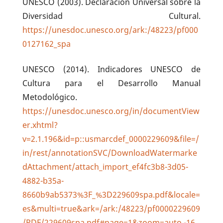
UNESCO (2003). Declaración Universal sobre la
Diversidad Cultural.
https://unesdoc.unesco.org/ark:/48223/pf000
0127162_spa
UNESCO (2014). Indicadores UNESCO de
Cultura para el Desarrollo Manual
Metodológico.
https://unesdoc.unesco.org/in/documentView
er.xhtml?
v=2.1.196&id=p::usmarcdef_0000229609&file=/
in/rest/annotationSVC/DownloadWatermarke
dAttachment/attach_import_ef4fc3b8-3d05-
4882-b35a-
8660b9ab5373%3F_%3D229609spa.pdf&locale=
es&multi=true&ark=/ark:/48223/pf0000229609
/PDF/229609spa.pdf#page=1&zoom=auto,-16,