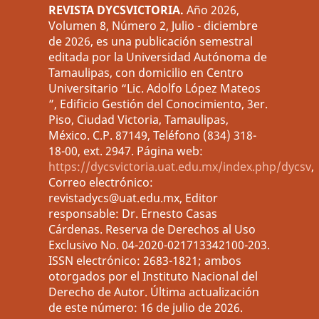
REVISTA DYCSVICTORIA.
Año 2026,
Volumen 8, Número 2, Julio - diciembre
de 2026, es una publicación semestral
editada por la Universidad Autónoma de
Tamaulipas, con domicilio en Centro
Universitario “Lic. Adolfo López Mateos
”, Edificio Gestión del Conocimiento, 3er.
Piso, Ciudad Victoria, Tamaulipas,
México. C.P. 87149, Teléfono (834) 318-
18-00, ext. 2947. Página web:
https://dycsvictoria.uat.edu.mx/index.php/dycsv
,
Correo electrónico:
revistadycs@uat.edu.mx, Editor
responsable: Dr. Ernesto Casas
Cárdenas. Reserva de Derechos al Uso
Exclusivo No. 04-2020-021713342100-203.
ISSN electrónico: 2683-1821; ambos
otorgados por el Instituto Nacional del
Derecho de Autor. Última actualización
de este número: 16 de julio de 2026.