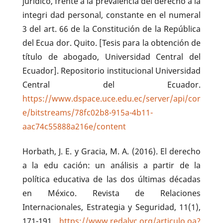
jurídico, frente a la prevalencia del derecho a la
integri dad personal, constante en el numeral
3 del art. 66 de la Constitución de la República
del Ecua dor. Quito. [Tesis para la obtención de
título de abogado, Universidad Central del
Ecuador]. Repositorio institucional Universidad
Central del Ecuador.
https://www.dspace.uce.edu.ec/server/api/cor
e/bitstreams/78fc02b8-915a-4b11-
aac74c55888a216e/content
Horbath, J. E. y Gracia, M. A. (2016). El derecho
a la edu cación: un análisis a partir de la
política educativa de las dos últimas décadas
en México. Revista de Relaciones
Internacionales, Estrategia y Seguridad, 11(1),
171-191.
https://www.redalyc.org/articulo.oa?