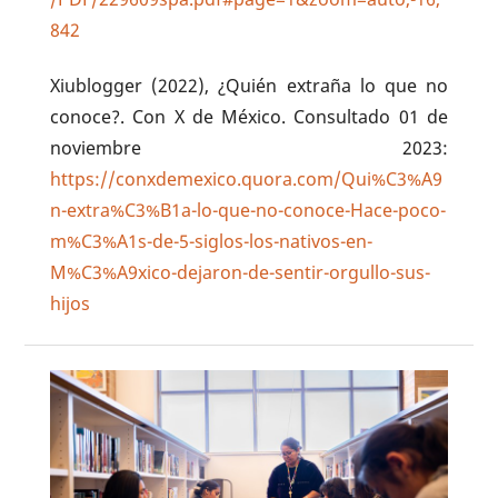
842
Xiublogger (2022), ¿Quién extraña lo que no
conoce?. Con X de México. Consultado 01 de
noviembre 2023:
https://conxdemexico.quora.com/Qui%C3%A9
n-extra%C3%B1a-lo-que-no-conoce-Hace-poco-
m%C3%A1s-de-5-siglos-los-nativos-en-
M%C3%A9xico-dejaron-de-sentir-orgullo-sus-
hijos