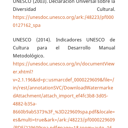
UNESCO (2003). Declaración Universal sobre la
Diversidad Cultural.
https://unesdoc.unesco.org/ark:/48223/pf000
0127162_spa
UNESCO (2014). Indicadores UNESCO de
Cultura para el Desarrollo Manual
Metodológico.
https://unesdoc.unesco.org/in/documentView
er.xhtml?
v=2.1.196&id=p::usmarcdef_0000229609&file=/
in/rest/annotationSVC/DownloadWatermarke
dAttachment/attach_import_ef4fc3b8-3d05-
4882-b35a-
8660b9ab5373%3F_%3D229609spa.pdf&locale=
es&multi=true&ark=/ark:/48223/pf0000229609
/PDF/229609spa.pdf#page=1&zoom=auto,-16,