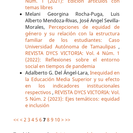
Núm. 1 (2021): Edición artículos con
temas libres
Melani Georgina Rocha-Puga, Luis
Alberto Mendoza-Rivas, José Angel Sevilla-
Morales,
Percepciones de equidad de
género y su relación con la estructura
familiar de los estudiantes: Caso
Universidad Autónoma de Tamaulipas
,
REVISTA DYCS VICTORIA: Vol. 4 Núm. 1
(2022): Reflexiones sobre el entorno
social en tiempos de pandemia
Adalberto G. Del Ángel-Lara,
Inequidad en
la Educación Media Superior y su efecto
en los indicadores institucionales
respectivos
,
REVISTA DYCS VICTORIA: Vol.
5 Núm. 2 (2023): Ejes temáticos: equidad
e inclusión
<<
<
2
3
4
5
6
7
8
9
10
>
>>