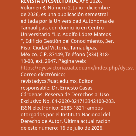
REVISTA DYCSVICTORIA.
Año 2026,
Volumen 8, Número 2, Julio - diciembre
de 2026, es una publicación semestral
editada por la Universidad Autónoma de
Tamaulipas, con domicilio en Centro
Universitario “Lic. Adolfo López Mateos
”, Edificio Gestión del Conocimiento, 3er.
Piso, Ciudad Victoria, Tamaulipas,
México. C.P. 87149, Teléfono (834) 318-
18-00, ext. 2947. Página web:
https://dycsvictoria.uat.edu.mx/index.php/dycsv
,
Correo electrónico:
revistadycs@uat.edu.mx, Editor
responsable: Dr. Ernesto Casas
Cárdenas. Reserva de Derechos al Uso
Exclusivo No. 04-2020-021713342100-203.
ISSN electrónico: 2683-1821; ambos
otorgados por el Instituto Nacional del
Derecho de Autor. Última actualización
de este número: 16 de julio de 2026.