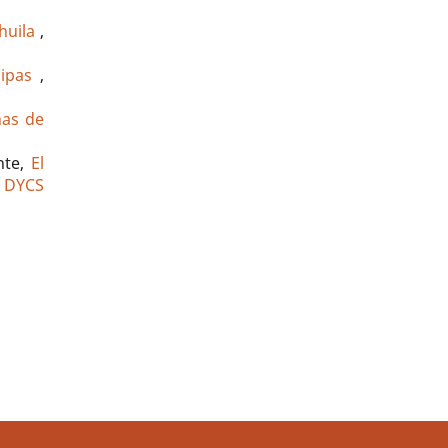
ahuila
,
lipas
,
nas de
nte,
El
 DYCS