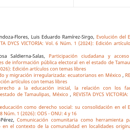
endoza-Flores, Luis Eduardo Ramírez-Sirgo,
Evolución del 
TA DYCS VICTORIA: Vol. 6 Núm. 1 (2024): Edición artícul
osa Saldierna-Salas,
Participación ciudadana y acces
des de información pública electoral en el estado de Tama
26): Edición artículos con temas libres
ado y migración irregularizada: ecuatorianos en México
,
R
ción artículos con temas libres
erecho a la educación inicial, la relación con los fa
 estado de Tamaulipas, México
,
REVISTA DYCS VICTORIA: 
educación como derecho social: su consolidación en el 
8 Núm. 1 (2026): ODS - ONU: 4 y 16
-Pérez,
Comunicación comunitaria como herramienta p
o en el contexto de la comunalidad en localidades origi