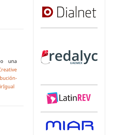
jo una
Creative
ción-
rIgual