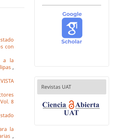
Estado
os con
o a la
ulipas
,
EVISTA
Revistas UAT
ctores
Vol. 8
Estado
ara la
narias
,