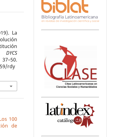
19). La
olución
titución
A DYCS
37–50.
059/rdy
 Los 100
ción de