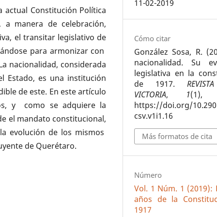
11-02-2019
actual Constitución Política
, a manera de celebración,
a, el transitar legislativo de
Cómo citar
rmándose para armonizar con
González Sosa, R. (20
nacionalidad. Su ev
 La nacionalidad, considerada
legislativa en la cons
l Estado, es una institución
de 1917.
REVIST
ible de este. En este artículo
VICTORIA
,
1
(1), 
cos, y como se adquiere la
https://doi.org/10.29
csv.v1i1.16
e el mandato constitucional,
y la evolución de los mismos
Más formatos de cita
tuyente de Querétaro.
Número
Vol. 1 Núm. 1 (2019):
años de la Constitu
1917