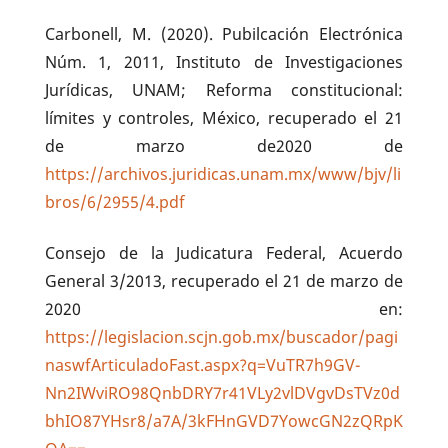
Carbonell, M. (2020). Pubilcación Electrónica
Núm. 1, 2011, Instituto de Investigaciones
Jurídicas, UNAM; Reforma constitucional:
límites y controles, México, recuperado el 21
de marzo de2020 de
https://archivos.juridicas.unam.mx/www/bjv/li
bros/6/2955/4.pdf
Consejo de la Judicatura Federal, Acuerdo
General 3/2013, recuperado el 21 de marzo de
2020 en:
https://legislacion.scjn.gob.mx/buscador/pagi
naswfArticuladoFast.aspx?q=VuTR7h9GV-
Nn2IWviRO98QnbDRY7r41VLy2vlDVgvDsTVz0d
bhIO87YHsr8/a7A/3kFHnGVD7YowcGN2zQRpK