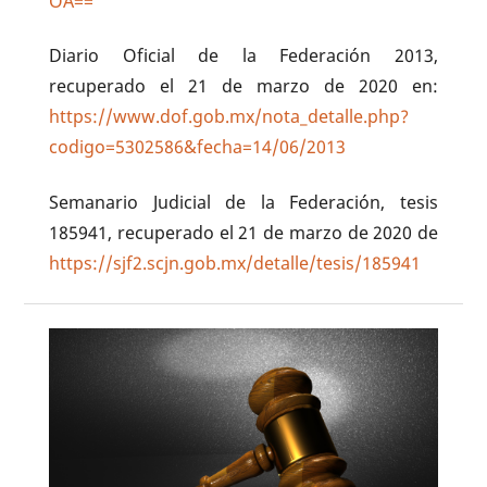
OA==
Diario Oficial de la Federación 2013,
recuperado el 21 de marzo de 2020 en:
https://www.dof.gob.mx/nota_detalle.php?
codigo=5302586&fecha=14/06/2013
Semanario Judicial de la Federación, tesis
185941, recuperado el 21 de marzo de 2020 de
https://sjf2.scjn.gob.mx/detalle/tesis/185941