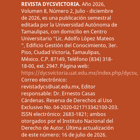
REVISTA DYCSVICTORIA.
Año 2026,
Volumen 8, Número 2, Julio - diciembre
de 2026, es una publicación semestral
editada por la Universidad Autónoma de
Tamaulipas, con domicilio en Centro
Universitario “Lic. Adolfo López Mateos
”, Edificio Gestión del Conocimiento, 3er.
Piso, Ciudad Victoria, Tamaulipas,
México. C.P. 87149, Teléfono (834) 318-
18-00, ext. 2947. Página web:
https://dycsvictoria.uat.edu.mx/index.php/dycsv
,
Correo electrónico:
revistadycs@uat.edu.mx, Editor
responsable: Dr. Ernesto Casas
Cárdenas. Reserva de Derechos al Uso
Exclusivo No. 04-2020-021713342100-203.
ISSN electrónico: 2683-1821; ambos
otorgados por el Instituto Nacional del
Derecho de Autor. Última actualización
de este número: 16 de julio de 2026.